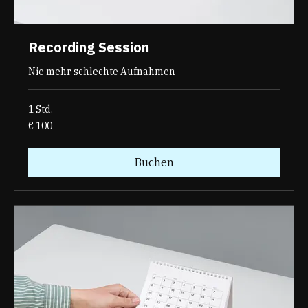
Recording Session
Nie mehr schlechte Aufnahmen
1 Std.
100
€ 100
Euro
Buchen