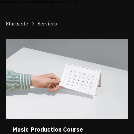
Home
SERVICES
WORKS
REFERENZEN
ABOUT
KONTAKT
Startseite
Services
Music Production Course